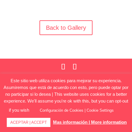
Back to Gallery
© 2021
Ayuntamiento de Tejeda
| Fiestas del
Este sitio web utiliza cookies para mejorar su experiencia.
Almendro en Flor
Asumiremos que está de acuerdo con esto, pero puede optar por
no participar si lo desea | This website uses cookies for a better
experience. We'll assume you're ok with this, but you can opt-out
if you wish
Configuración de Cookies | Cookie Settings
Mas información | More information
ACEPTAR | ACCEPT