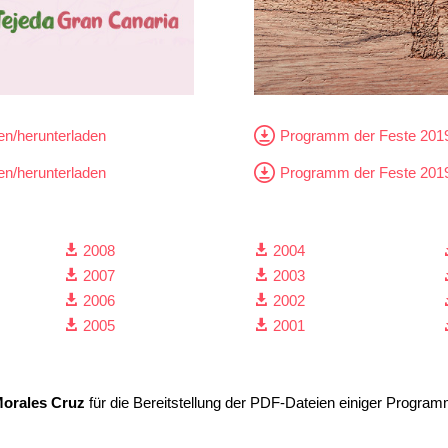
en/herunterladen
Programm der Feste 2019
en/herunterladen
Programm der Feste 2019
2008
2004


2007
2003


2006
2002


2005
2001


Morales Cruz
für die Bereitstellung der PDF-Dateien einiger Progra