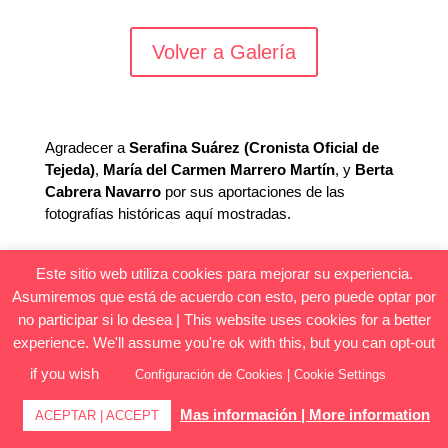
Volver a Galería
Agradecer a
Serafina Suárez (Cronista Oficial de
Tejeda)
,
María del Carmen Marrero Martín
, y
Berta
Cabrera Navarro
por sus aportaciones de las
fotografías históricas aquí mostradas.
Este sitio web utiliza cookies para mejorar su experiencia.
Asumiremos que está de acuerdo con esto, pero puede optar por
no participar si lo desea | This website uses cookies for a better
experience. We'll assume you're ok with this, but you can opt-out
© 2021
Ayuntamiento de Tejeda
| Fiestas del
if you wish
Configuración de Cookies | Cookie Settings
Almendro en Flor
Mas información | More information
ACEPTAR | ACCEPT